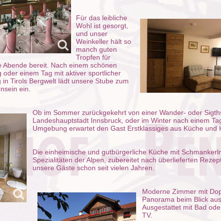
Für das leibliche
Wohl ist gesorgt,
und unser
Weinkeller hält so
manch guten
Tropfen für
e Abende bereit. Nach einem schönen
oder einem Tag mit aktiver sportlicher
 in Tirols Bergwelt lädt unsere Stube zum
sein ein.
Ob im Sommer zurückgekehrt von einer Wander- oder Sigth
Landeshauptstadt Innsbruck, oder im Winter nach einem Tag
Umgebung erwartet den Gast Erstklassiges aus Küche und K
Die einheimische und gutbürgerliche Küche mit Schmankerln
Spezialitäten der Alpen, zubereitet nach überlieferten Rezep
unsere Gäste schon seit vielen Jahren.
Moderne Zimmer mit Dopp
Panorama beim Blick aus
Ausgestattet mit Bad od
TV.