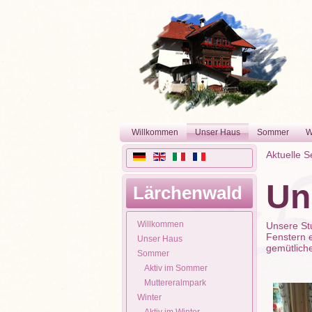
Willkommen
Unser Haus
Sommer
W
Aktuelle S
Un
Lärchenwald
Willkommen
Unsere Stu
Fenstern e
Unser Haus
gemütlich
Sommer
Aktiv im Sommer
Muttereralmpark
Winter