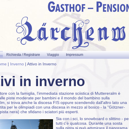
Richiesta / Registrare
Viaggio
Impressum
ome
|
Inverno
|
Attivo in Inverno
ivi in inverno
atore con la famiglia, l'immediata stazione sciistica di Muttereralm è
Dalle piste moderate per bambini e il mondo del bambino sulla
lm, si trova anche la discesa FIS oppure scendendo dall'altro lato una
estita per le olimpiadi con una discesa in mezzo al bosco - la “Götzner-
pista nera) che sfidano i sciatori più esperti.
Sia con i sci, lo snowboard o slittino - pe
tutti c'è qualcosa. Durante una sosta
sulla pista si può ammirare il panorama