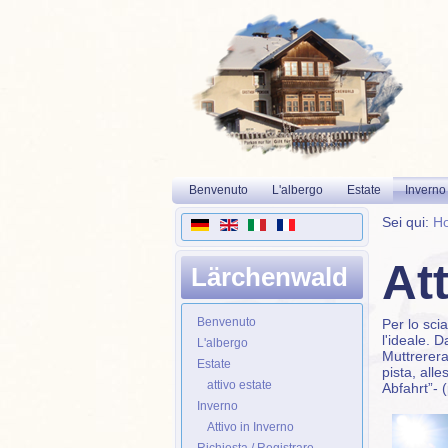
Benvenuto
L'albergo
Estate
Inverno
Sei qui:
H
Att
Lärchenwald
Benvenuto
Per lo sci
l'ideale. 
L'albergo
Muttrerera
Estate
pista, all
attivo estate
Abfahrt”- (
Inverno
Attivo in Inverno