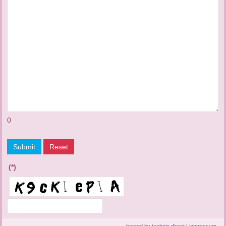
0
Submit
Reset
(*)
hosted by technic direct
|
impressum