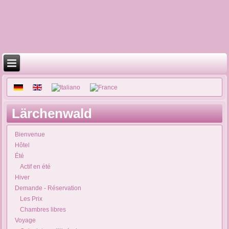
Lärchenwald
Bienvenue
Hôtel
Été
Actif en été
Hiver
Demande - Réservation
Les Prix
Chambres libres
Voyage