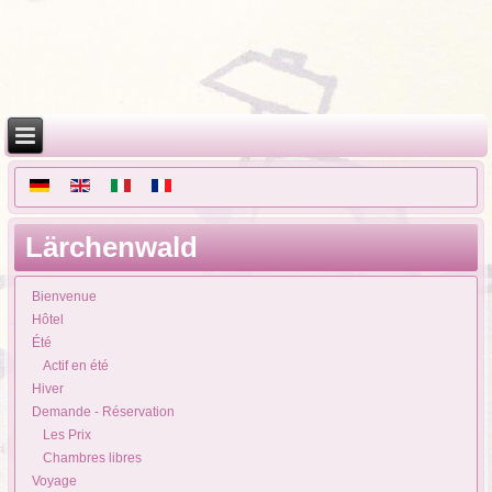
Lärchenwald
Bienvenue
Hôtel
Été
Actif en été
Hiver
Demande - Réservation
Les Prix
Chambres libres
Voyage