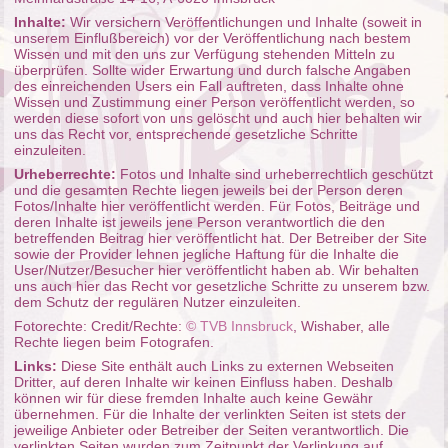
Inhalte:
Wir versichern Veröffentlichungen und Inhalte (soweit in
unserem Einflußbereich) vor der Veröffentlichung nach bestem
Wissen und mit den uns zur Verfügung stehenden Mitteln zu
überprüfen. Sollte wider Erwartung und durch falsche Angaben
des einreichenden Users ein Fall auftreten, dass Inhalte ohne
Wissen und Zustimmung einer Person veröffentlicht werden, so
werden diese sofort von uns gelöscht und auch hier behalten wir
uns das Recht vor, entsprechende gesetzliche Schritte
einzuleiten.
Urheberrechte:
Fotos und Inhalte sind urheberrechtlich geschützt
und die gesamten Rechte liegen jeweils bei der Person deren
Fotos/Inhalte hier veröffentlicht werden. Für Fotos, Beiträge und
deren Inhalte ist jeweils jene Person verantwortlich die den
betreffenden Beitrag hier veröffentlicht hat. Der Betreiber der Site
sowie der Provider lehnen jegliche Haftung für die Inhalte die
User/Nutzer/Besucher hier veröffentlicht haben ab. Wir behalten
uns auch hier das Recht vor gesetzliche Schritte zu unserem bzw.
dem Schutz der regulären Nutzer einzuleiten.
Fotorechte: Credit/Rechte:
© TVB Innsbruck
, Wishaber, alle
Rechte liegen beim Fotografen.
Links:
Diese Site enthält auch Links zu externen Webseiten
Dritter, auf deren Inhalte wir keinen Einfluss haben. Deshalb
können wir für diese fremden Inhalte auch keine Gewähr
übernehmen. Für die Inhalte der verlinkten Seiten ist stets der
jeweilige Anbieter oder Betreiber der Seiten verantwortlich. Die
verlinkten Seiten wurden zum Zeitpunkt der Verlinkung auf