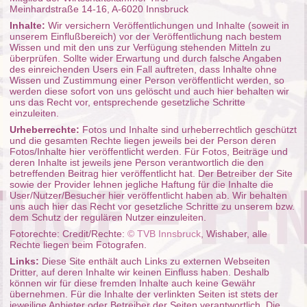
Meinhardstraße 14-16, A-6020 Innsbruck
Inhalte:
Wir versichern Veröffentlichungen und Inhalte (soweit in
unserem Einflußbereich) vor der Veröffentlichung nach bestem
Wissen und mit den uns zur Verfügung stehenden Mitteln zu
überprüfen. Sollte wider Erwartung und durch falsche Angaben
des einreichenden Users ein Fall auftreten, dass Inhalte ohne
Wissen und Zustimmung einer Person veröffentlicht werden, so
werden diese sofort von uns gelöscht und auch hier behalten wir
uns das Recht vor, entsprechende gesetzliche Schritte
einzuleiten.
Urheberrechte:
Fotos und Inhalte sind urheberrechtlich geschützt
und die gesamten Rechte liegen jeweils bei der Person deren
Fotos/Inhalte hier veröffentlicht werden. Für Fotos, Beiträge und
deren Inhalte ist jeweils jene Person verantwortlich die den
betreffenden Beitrag hier veröffentlicht hat. Der Betreiber der Site
sowie der Provider lehnen jegliche Haftung für die Inhalte die
User/Nutzer/Besucher hier veröffentlicht haben ab. Wir behalten
uns auch hier das Recht vor gesetzliche Schritte zu unserem bzw.
dem Schutz der regulären Nutzer einzuleiten.
Fotorechte: Credit/Rechte:
© TVB Innsbruck
, Wishaber, alle
Rechte liegen beim Fotografen.
Links:
Diese Site enthält auch Links zu externen Webseiten
Dritter, auf deren Inhalte wir keinen Einfluss haben. Deshalb
können wir für diese fremden Inhalte auch keine Gewähr
übernehmen. Für die Inhalte der verlinkten Seiten ist stets der
jeweilige Anbieter oder Betreiber der Seiten verantwortlich. Die